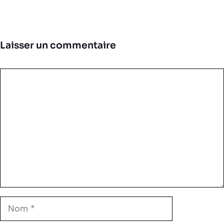
Laisser un commentaire
Commentaire
Nom