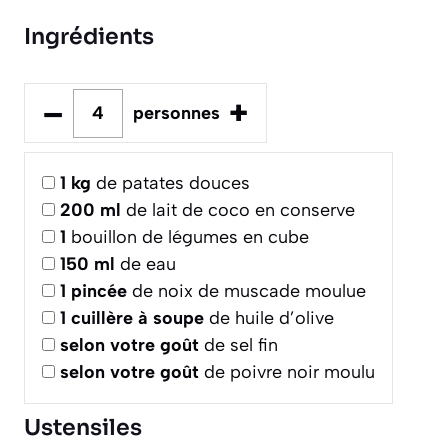
Ingrédients
–
+
personnes
1
kg
de patates douces
200
ml
de lait de coco en conserve
1
bouillon de légumes en cube
150
ml
de eau
1
pincée
de noix de muscade moulue
1
cuillère à soupe
de huile d’olive
selon votre goût
de sel fin
selon votre goût
de poivre noir moulu
Ustensiles