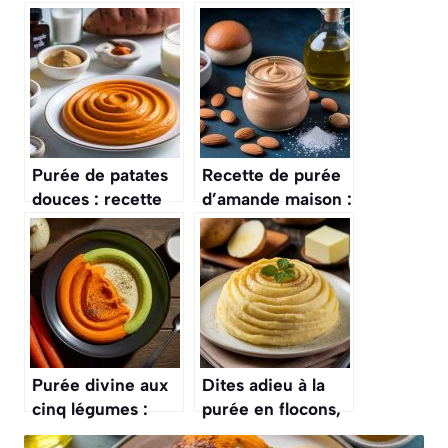
Purée de patates
Recette de purée
douces : recette
d’amande maison :
facile et
facile et rapide
savoureuse
Purée divine aux
Dites adieu à la
cinq légumes :
purée en flocons,
recette facile et
cette recette