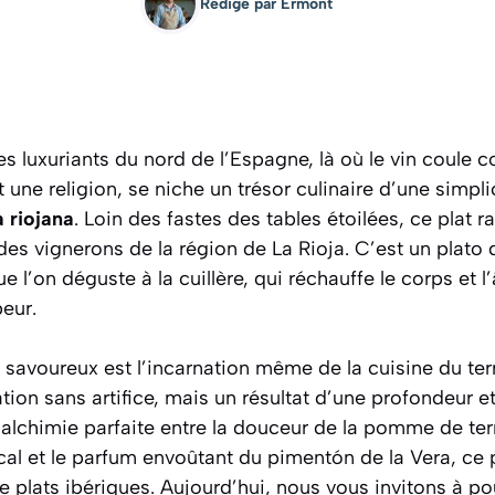
Rédigé par
Ermont
 luxuriants du nord de l’Espagne, là où le vin coule 
 une religion, se niche un trésor culinaire d’une simpl
 riojana
. Loin des fastes des tables étoilées, ce plat r
des vignerons de la région de La Rioja. C’est un
plato 
e l’on déguste à la cuillère, qui réchauffe le corps et 
eur.
 savoureux est l’incarnation même de la cuisine du terr
tion sans artifice, mais un résultat d’une profondeur 
L’alchimie parfaite entre la douceur de la pomme de terr
cal et le parfum envoûtant du
pimentón de la Vera
, ce
de plats ibériques. Aujourd’hui, nous vous invitons à po