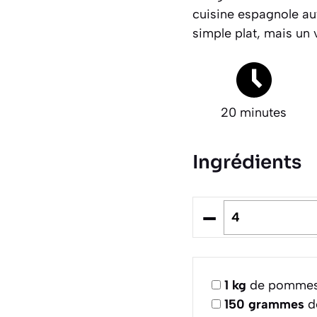
cuisine espagnole aut
simple plat, mais un 
20 minutes
Ingrédients
–
1
kg
de pommes d
150
grammes
de