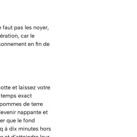
 faut pas les noyer,
ération, car le
aisonnement en fin de
tte et laissez votre
e temps exact
s pommes de terre
devenir nappante et
er que le fond
inq à dix minutes hors
 et d’atteindre leur