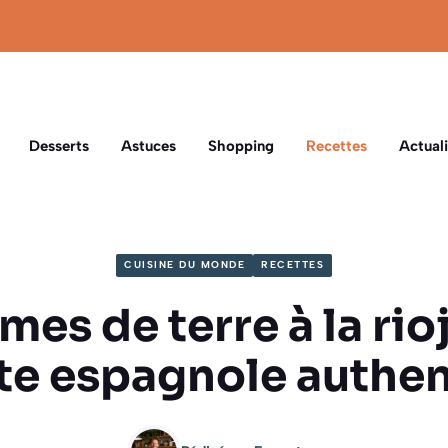
Desserts
Astuces
Shopping
Recettes
Actuali
CUISINE DU MONDE
RECETTES
es de terre à la rioj
te espagnole authe