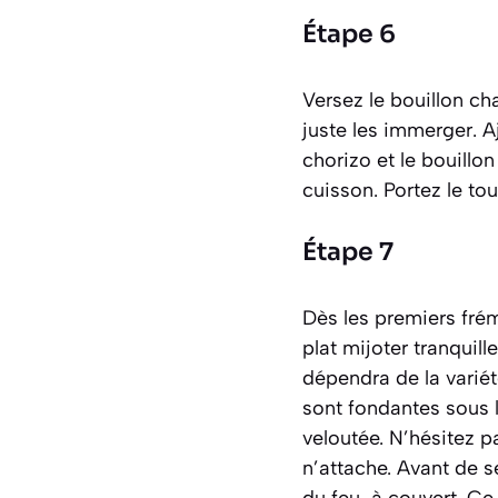
Étape 6
Versez le bouillon ch
juste les immerger. Aj
chorizo et le bouillo
cuisson. Portez le tou
Étape 7
Dès les premiers fré
plat mijoter tranqui
dépendra de la varié
sont fondantes sous 
veloutée. N’hésitez 
n’attache. Avant de se
du feu, à couvert. Ce