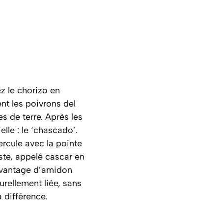
z le chorizo en
nt les poivrons del
 de terre. Après les
lle : le ‘chascado’.
ercule avec la pointe
ste, appelé
cascar
en
davantage d’amidon
urellement liée, sans
a différence.