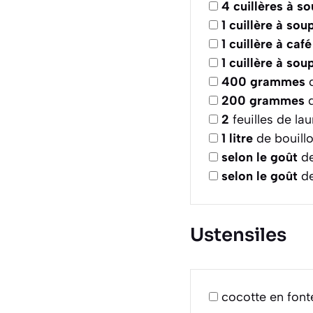
4
cuillères à s
1
cuillère à sou
1
cuillère à café
1
cuillère à sou
400
grammes
d
200
grammes
d
2
feuilles de la
1
litre
de bouillo
selon le goût
de
selon le goût
de
Ustensiles
cocotte en font