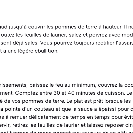
aud jusqu’à couvrir les pommes de terre à hauteur. Il ne
outez les feuilles de laurier, salez et poivrez avec mod
n sont déjà salés. Vous pourrez toujours rectifier l’ass
t à une légère ébullition.
missements, baissez le feu au minimum, couvrez la coco
llement. Comptez entre 30 et 40 minutes de cuisson. L
té de vos pommes de terre. Le plat est prêt lorsque le
la pointe d’un couteau et que la sauce a épaissi pour 
pas à remuer délicatement de temps en temps pour évit
rvir, retirez les feuilles de laurier et laissez reposer c
 petit temps de repos permet aux saveurs de se diffuser