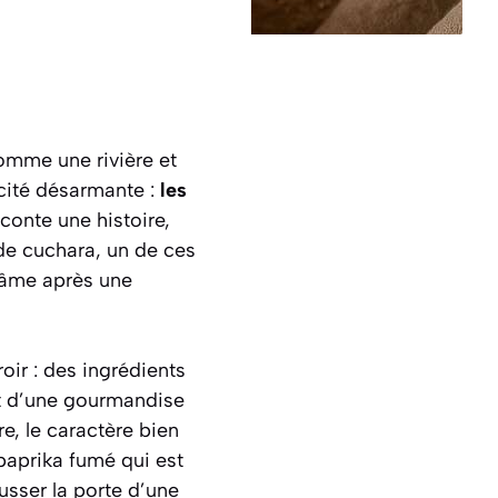
comme une rivière et
icité désarmante :
les
aconte une histoire,
de cuchara
, un de ces
l’âme après une
oir : des ingrédients
et d’une gourmandise
e, le caractère bien
 paprika fumé qui est
usser la porte d’une