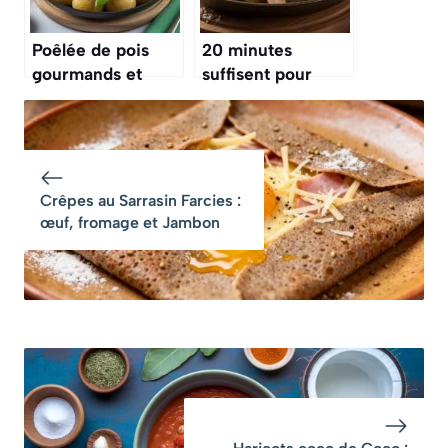
Poêlée de pois
20 minutes
gourmands et
suffisent pour
pommes de terre :
préparer cette
recette
poêlée de
savoureuse
pommes de terre,
champignons et
persillade
Crêpes au Sarrasin Farcies :
œuf, fromage et Jambon