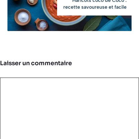
Haricots coco de Coco :
recette savoureuse et facile
Laisser un commentaire
Commentaire