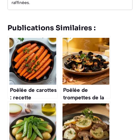
raffinées.
Publications Similaires :
Poêlée de carottes
Poêlée de
: recette
trompettes de la
savoureuse et
mort à la
facile
persillade : recette
savoureuse