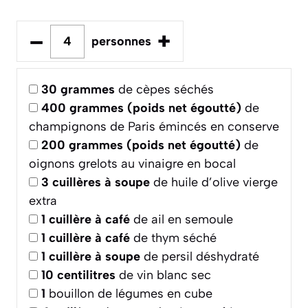
–
+
personnes
30
grammes
de cèpes séchés
400
grammes (poids net égoutté)
de
champignons de Paris émincés en conserve
200
grammes (poids net égoutté)
de
oignons grelots au vinaigre en bocal
3
cuillères à soupe
de huile d’olive vierge
extra
1
cuillère à café
de ail en semoule
1
cuillère à café
de thym séché
1
cuillère à soupe
de persil déshydraté
10
centilitres
de vin blanc sec
1
bouillon de légumes en cube