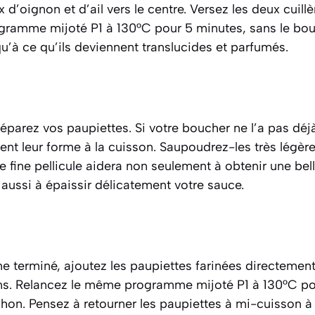
d’oignon et d’ail vers le centre. Versez les deux cuill
ogramme mijoté P1 à 130°C pour 5 minutes, sans le bou
u’à ce qu’ils deviennent translucides et parfumés.
parez vos paupiettes. Si votre boucher ne l’a pas déjà 
ent leur forme à la cuisson. Saupoudrez-les très légèr
te fine pellicule aidera non seulement à obtenir une bel
 aussi à épaissir délicatement votre sauce.
e terminé, ajoutez les paupiettes farinées directemen
ns. Relancez le même programme mijoté P1 à 130°C po
hon. Pensez à retourner les paupiettes à mi-cuisson à 