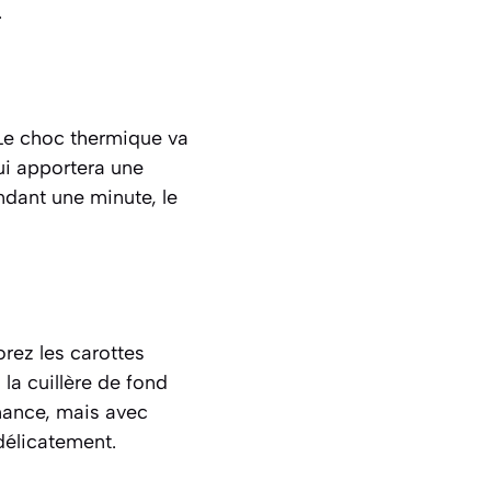
.
 Le choc thermique va
ui apportera une
ndant une minute, le
orez les carottes
la cuillère de fond
venance, mais avec
délicatement.