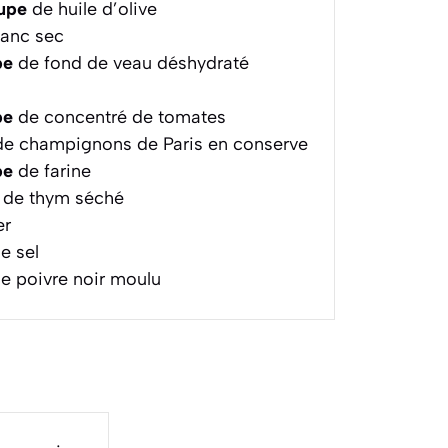
oupe
de huile d’olive
lanc sec
pe
de fond de veau déshydraté
pe
de concentré de tomates
e champignons de Paris en conserve
pe
de farine
de thym séché
er
e sel
e poivre noir moulu