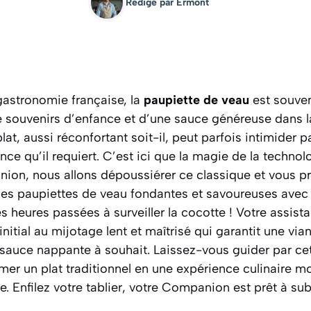
Rédigé par
Ermont
 gastronomie française, la
paupiette de veau
est souve
 souvenirs d’enfance et d’une sauce généreuse dans l
lat, aussi réconfortant soit-il, peut parfois intimider 
ance qu’il requiert. C’est ici que la magie de la techno
ion, nous allons dépoussiérer ce classique et vous pro
des paupiettes de veau fondantes et savoureuses avec 
es heures passées à surveiller la cocotte ! Votre assist
initial au mijotage lent et maîtrisé qui garantit une vi
sauce nappante à souhait. Laissez-vous guider par cet
er un plat traditionnel en une expérience culinaire m
. Enfilez votre tablier, votre Companion est prêt à sub