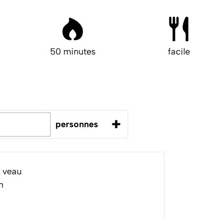
50 minutes
facile
+
personnes
 veau
n