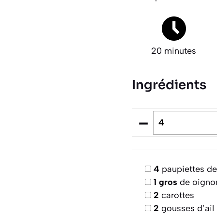
20 minutes
Ingrédients
–
4
paupiettes de
1
gros
de oigno
2
carottes
2
gousses d’ail