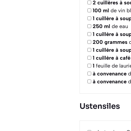
2
cuillères à s
100
ml
de vin b
1
cuillère à sou
250
ml
de eau
1
cuillère à sou
200
grammes
d
1
cuillère à sou
1
cuillère à café
1
feuille de lauri
à convenance
d
à convenance
d
Ustensiles