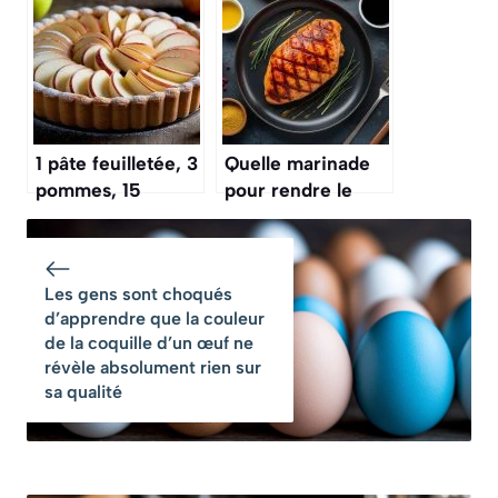
chou-fleur rôti
maison est si
entier va devenir
rapide que vous
votre nouvelle
n’aurez plus
obsession
jamais d’excuses
1 pâte feuilletée, 3
Quelle marinade
pommes, 15
pour rendre le
minutes : le
poulet plus tendre
goûter d’automne
?
express qui met
Les gens sont choqués
tout le monde
d’apprendre que la couleur
d’accord
de la coquille d’un œuf ne
révèle absolument rien sur
sa qualité