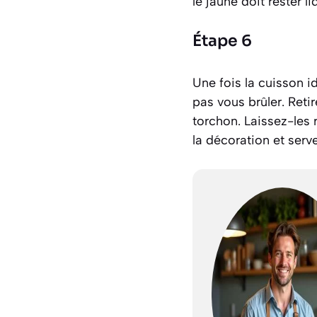
le jaune doit rester l
Étape 6
Une fois la cuisson i
pas vous brûler. Reti
torchon. Laissez-les
la décoration et ser