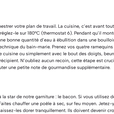
rer votre plan de travail. La cuisine, c’est avant tout
t réglez-le sur 180°C (thermostat 6). Pendant qu’il mo
ne bonne quantité d’eau à ébullition dans une bouillo
 technique du bain-marie. Prenez vos quatre ramequins
de cuisine ou simplement avec le bout des doigts, be
 récipient. N’oubliez aucun recoin, cette étape est cruc
outer une petite note de gourmandise supplémentaire.
a star de notre garniture : le bacon. Si vous utilisez d
. Faites chauffer une poêle à sec, sur feu moyen. Jetez-
aissez-les dorer tranquillement. Ils doivent devenir crou