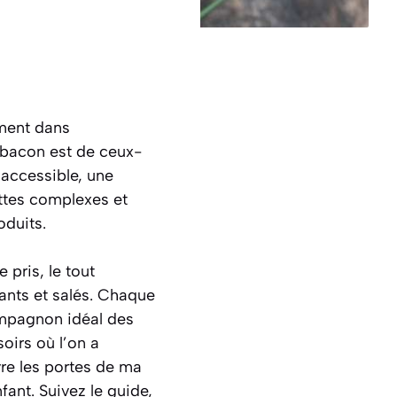
ément dans
u bacon est de ceux-
 accessible, une
ettes complexes et
oduits.
 pris, le tout
ants et salés. Chaque
ompagnon idéal des
oirs où l’on a
vre les portes de ma
fant.
Suivez le guide,