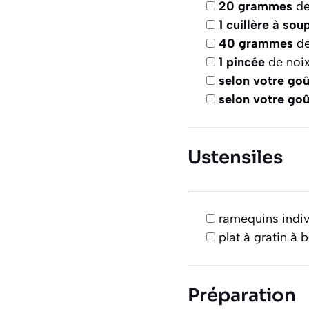
20
grammes
de
1
cuillère à sou
40
grammes
de
1
pincée
de noi
selon votre goû
selon votre goû
Ustensiles
ramequins indiv
plat à gratin à 
Préparation