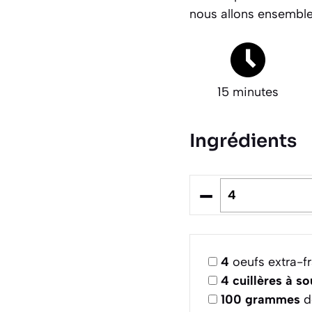
nous allons ensemble m
15 minutes
Ingrédients
–
4
oeufs extra-fr
4
cuillères à s
100
grammes
d