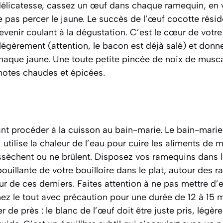
délicatesse, cassez un œuf dans chaque ramequin, en v
 pas percer le jaune. Le succès de l’œuf cocotte résid
devenir coulant à la dégustation. C’est le cœur de votre 
légèrement (attention, le bacon est déjà salé) et donn
chaque jaune. Une toute petite pincée de noix de musc
notes chaudes et épicées.
nt procéder à la cuisson au bain-marie.
Le bain-marie
utilise la chaleur de l’eau pour cuire les aliments de 
essèchent ou ne brûlent.
Disposez vos ramequins dans le 
bouillante de votre bouilloire dans le plat, autour des 
ur de ces derniers. Faites attention à ne pas mettre d
nez le tout avec précaution pour une durée de 12 à 15 
er de près : le blanc de l’œuf doit être juste pris, légè