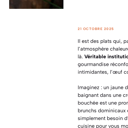
21 OCTOBRE 2025
Il est des plats qui,
l’atmosphère chaleure
là.
Véritable instituti
gourmandise réconfort
intimidantes, l’œuf co
Imaginez : un jaune d
baignant dans une cr
bouchée est une prom
brunchs dominicaux qu
simplement besoin d’
cuisine pour vous mon