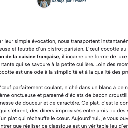
Rédigé par
Ermont
 par leur simple évocation, nous transportent instantan
use et feutrée d’un bistrot parisien. L’œuf cocotte a
on de la cuisine française
, il incarne une forme de luxe
ante qui se savoure à la petite cuillère. Loin des rec
cotte est une ode à la simplicité et à la qualité des pr
’œuf parfaitement coulant, niché dans un blanc à peine
ème onctueuse et parsemé d’éclats de bacon croustill
esse de douceur et de caractère. Ce plat, c’est le c
i s’étirent, des dîners improvisés entre amis ou des s
un plat qui réchauffe le cœur.
Aujourd’hui, je vous ou
trer que réaliser ce classique est un véritable jeu d’en