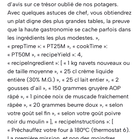
d’avis sur ce trésor oublié de nos potagers.
Avec quelques astuces de chef, vous obtiendrez
un plat digne des plus grandes tables, la preuve
que la haute gastronomie se cache parfois dans
les ingrédients les plus modestes. »,
« prepTime »: « PT25M », « cookTime »:
« PT50M », « recipeYield »: 4,
« recipeIngredient »: [ « 1 kg navets nouveaux ou
de taille moyenne », « 25 cl crème liquide
entière (30% M.G.) », « 25 cl lait entier », « 2
gousses d’ail », « 150 grammes gruyère AOP
râpé », « 1 pincée noix de muscade fraîchement
râpée », « 20 grammes beurre doux », « selon
votre goût sel fin », « selon votre goût poivre
noir du moulin » ], « recipeInstructions »: [
« Préchauffez votre four à 180°C (thermostat 6).
La première mission, et non des moindres,