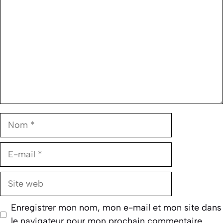
Nom
E-
mail
Site
web
Enregistrer mon nom, mon e-mail et mon site dans
le navigateur pour mon prochain commentaire.