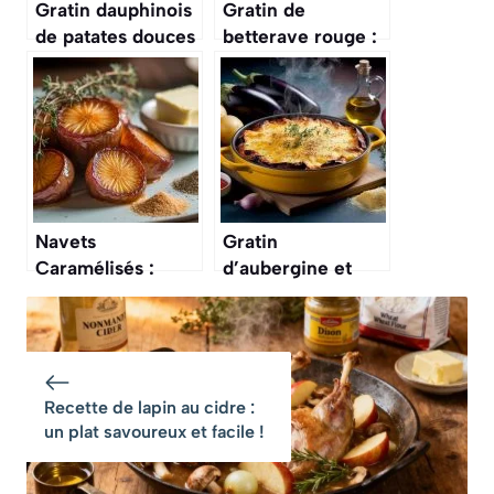
Gratin dauphinois
Gratin de
de patates douces
betterave rouge :
: recette
recette
savoureuse
gourmande et
facile
Navets
Gratin
Caramélisés :
d’aubergine et
recette Facile et
pomme de terre :
Rapide
recette
savoureuse
Recette de lapin au cidre :
un plat savoureux et facile !