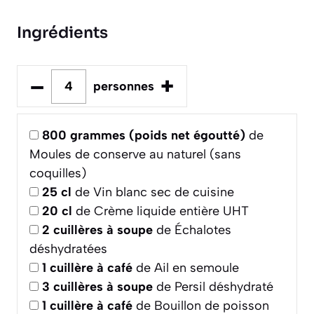
Ingrédients
–
+
personnes
800
grammes (poids net égoutté)
de
Moules de conserve au naturel (sans
coquilles)
25
cl
de Vin blanc sec de cuisine
20
cl
de Crème liquide entière UHT
2
cuillères à soupe
de Échalotes
déshydratées
1
cuillère à café
de Ail en semoule
3
cuillères à soupe
de Persil déshydraté
1
cuillère à café
de Bouillon de poisson