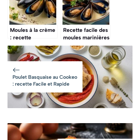
Moules à la crème
Recette facile des
: recette
moules marinières
savoureuse et
comme au
facile
restaurant
Poulet Basquaise au Cookeo
: recette Facile et Rapide