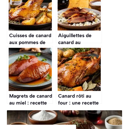
Cuisses de canard
Aiguillettes de
aux pommes de
canard au
terre confites :
balsamique :
recette
recette
savoureuse
savoureuse et
facile
Magrets de canard
Canard rôti au
au miel : recette
four : une recette
gourmande et
savoureuse
facile