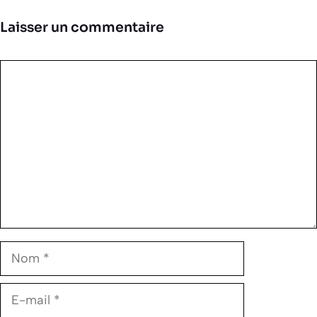
Laisser un commentaire
Commentaire
Nom
E-
mail