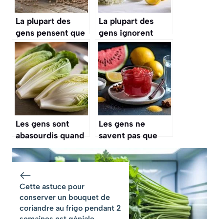
La plupart des
La plupart des
gens pensent que
gens ignorent
le sarrasin est une
qu’on peut faire
céréale, mais il
une délicieuse
fait partie de la
boisson avec les
même famille que
fleurs de sureau
la rhubarbe
Les gens sont
Les gens ne
abasourdis quand
savent pas que
ils apprennent que
l’on peut faire une
les endives que
délicieuse
nous mangeons
confiture avec des
poussent une
épluchures de
Cette astuce pour
deuxième fois et
pastèque
conserver un bouquet de
dans le noir
coriandre au frigo pendant 2
complet
semaines est géniale