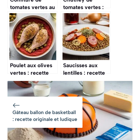
tomates vertes au
tomates vertes :
citron : recette
recette facile et
facile et
savoureuse
savoureuse
Poulet aux olives
Saucisses aux
vertes : recette
lentilles : recette
savoureuse et
traditionnelle
facile
facile et
savoureuse
Gâteau ballon de basketball
: recette originale et ludique