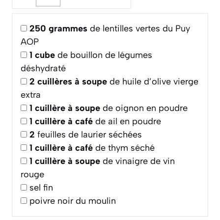
250
grammes
de lentilles vertes du Puy
AOP
1
cube
de bouillon de légumes
déshydraté
2
cuillères à soupe
de huile d’olive vierge
extra
1
cuillère à soupe
de oignon en poudre
1
cuillère à café
de ail en poudre
2
feuilles de laurier séchées
1
cuillère à café
de thym séché
1
cuillère à soupe
de vinaigre de vin
rouge
sel fin
poivre noir du moulin