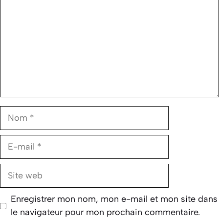
Nom
E-
mail
Site
web
Enregistrer mon nom, mon e-mail et mon site dans
le navigateur pour mon prochain commentaire.