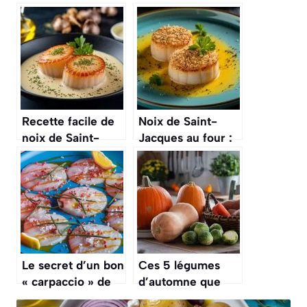
Recette facile de
Noix de Saint-
noix de Saint-
Jacques au four :
Jacques à la
recette délicieuse
crème
et facile
Le secret d’un bon
Ces 5 légumes
« carpaccio » de
d’automne que
Saint-Jacques,
vous devriez