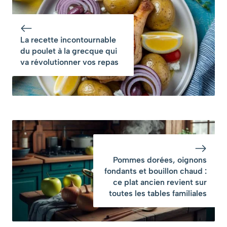
c’est un filet
cuisiner dès
d’huile d’olive de
maintenant pour
qualité
un maximum de
La recette incontournable
goût
du poulet à la grecque qui
va révolutionner vos repas
Pommes dorées, oignons
fondants et bouillon chaud :
ce plat ancien revient sur
toutes les tables familiales