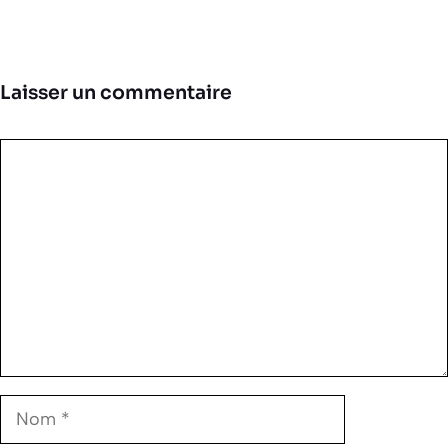
Laisser un commentaire
Commentaire
Nom