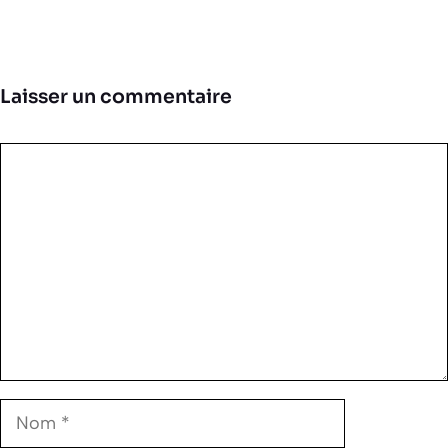
Laisser un commentaire
Commentaire
Nom