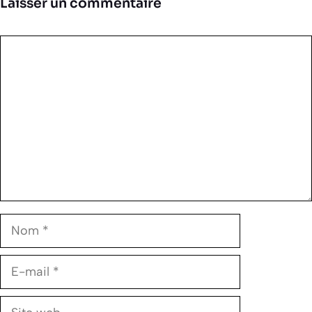
Laisser un commentaire
Commentaire
Nom
E-
mail
Site