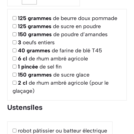
125
grammes
de beurre doux pommade
125
grammes
de sucre en poudre
150
grammes
de poudre d’amandes
3
oeufs entiers
40
grammes
de farine de blé T45
6
cl
de rhum ambré agricole
1
pincée
de sel fin
150
grammes
de sucre glace
2
cl
de rhum ambré agricole (pour le
glaçage)
Ustensiles
robot pâtissier ou batteur électrique