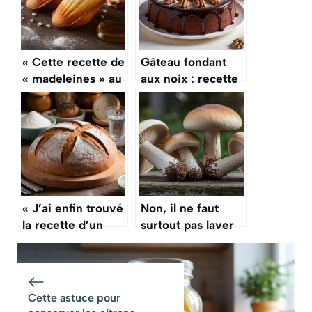
« Cette recette de
Gâteau fondant
« madeleines » au
aux noix : recette
miel et à la fleur
facile et rapide
d’oranger est une
pure merveille
pour le goûter »
« J’ai enfin trouvé
Non, il ne faut
la recette d’un
surtout pas laver
pain de campagne
les champignons à
qui a une croûte
grande eau et les
épaisse et une
chefs vous
mie bien alvéolée
expliquent enfin
Cette astuce pour
»
pourquoi cette