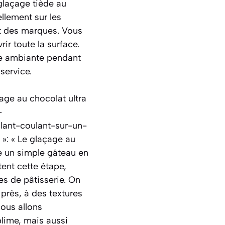
 glaçage tiède au
ellement sur les
ait des marques. Vous
ir toute la surface.
ure ambiante pendant
service.
çage au chocolat ultra
-
lant-coulant-sur-un-
»: « Le glaçage au
e un simple gâteau en
tent cette étape,
es de pâtisserie. On
près, à des textures
nous allons
lime, mais aussi