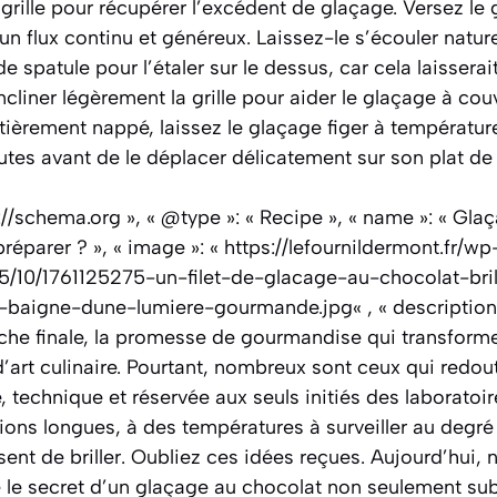
 grille pour récupérer l’excédent de glaçage. Versez le
un flux continu et généreux. Laissez-le s’écouler natur
de spatule pour l’étaler sur le dessus, car cela laisser
liner légèrement la grille pour aider le glaçage à couvr
ntièrement nappé, laissez le glaçage figer à températ
tes avant de le déplacer délicatement sur son plat de 
p://schema.org », « @type »: « Recipe », « name »: « Gla
réparer ? », « image »: « https://lefournildermont.fr/wp
/10/1761125275-un-filet-de-glacage-au-chocolat-bril
baigne-dune-lumiere-gourmande.jpg« , « description 
ouche finale, la promesse de gourmandise qui transform
’art culinaire. Pourtant, nombreux sont ceux qui redou
 technique et réservée aux seuls initiés des laboratoir
ons longues, à des températures à surveiller au degré 
sent de briller. Oubliez ces idées reçues. Aujourd’hui, 
 le secret d’un glaçage au chocolat non seulement sub