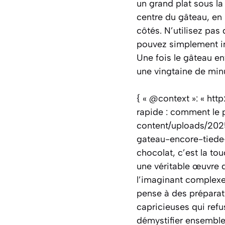
un grand plat sous la
centre du gâteau, en 
côtés. N’utilisez pas 
pouvez simplement inc
Une fois le gâteau e
une vingtaine de minu
{ « @context »: « htt
rapide : comment le p
content/uploads/2025
gateau-encore-tiede-
chocolat, c’est la t
une véritable œuvre d
l’imaginant complexe,
pense à des préparati
capricieuses qui refu
démystifier ensemble