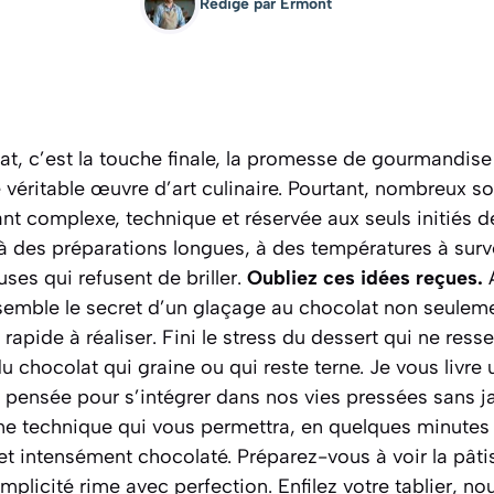
Rédigé par
Ermont
at, c’est la touche finale, la promesse de gourmandise
véritable œuvre d’art culinaire. Pourtant, nombreux s
ant complexe, technique et réservée aux seuls initiés d
à des préparations longues, à des températures à surve
ses qui refusent de briller.
Oubliez ces idées reçues.
A
nsemble le secret d’un glaçage au chocolat non seulem
rapide à réaliser. Fini le stress du dessert qui ne ress
du chocolat qui graine ou qui reste terne. Je vous livr
te pensée pour s’intégrer dans nos vies pressées sans ja
une technique qui vous permettra, en quelques minutes 
nt et intensément chocolaté.
Préparez-vous à voir la pâti
simplicité rime avec perfection. Enfilez votre tablier, n