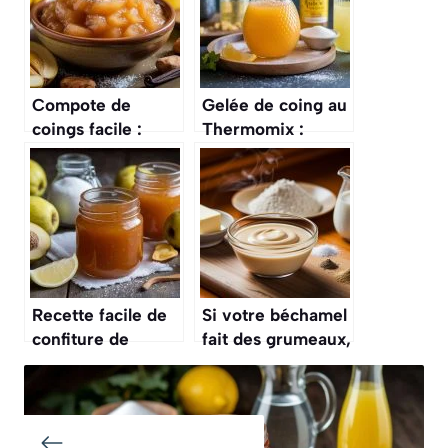
Compote de
Gelée de coing au
coings facile :
Thermomix :
délice automnal à
recette facile et
savourer
rapide
Recette facile de
Si votre béchamel
confiture de
fait des grumeaux,
coings maison
n’y touchez plus !
Voici l’astuce
simplissime pour
la rattraper en 30