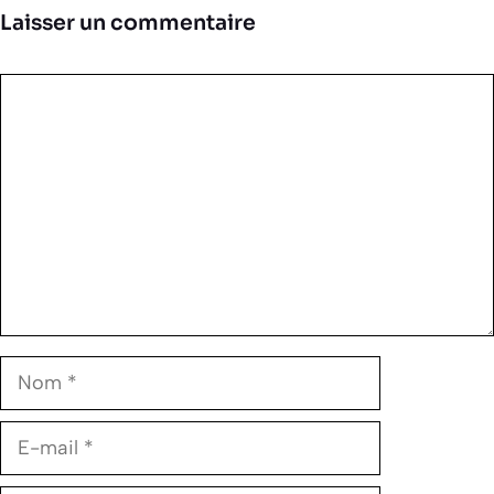
Laisser un commentaire
Commentaire
Nom
E-
mail