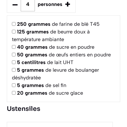
–
+
personnes
250
grammes
de farine de blé T45
125
grammes
de beurre doux à
température ambiante
40
grammes
de sucre en poudre
50
grammes
de œufs entiers en poudre
5
centilitres
de lait UHT
5
grammes
de levure de boulanger
déshydratée
5
grammes
de sel fin
20
grammes
de sucre glace
Ustensiles