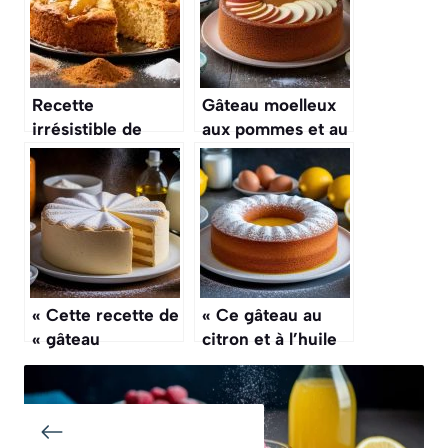
Recette
Gâteau moelleux
irrésistible de
aux pommes et au
gâteau aux
yaourt : la recette
pommes
facile
« Cette recette de
« Ce gâteau au
« gâteau
citron et à l’huile
magique » à la
d’olive est d’un
vanille est
moelleux
bluffante, on
incomparable, une
obtient 3 couches
recette du sud »