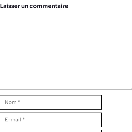
Laisser un commentaire
Commentaire
Nom
E-
mail