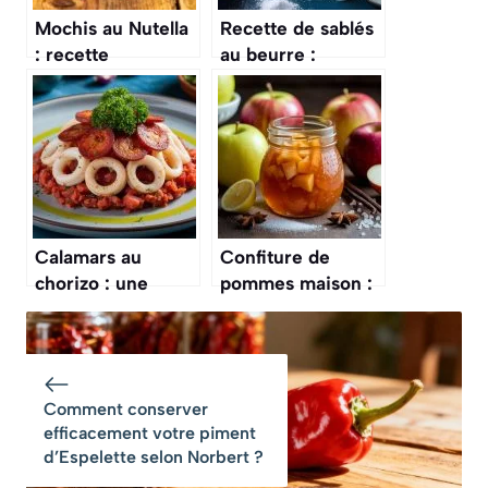
Mochis au Nutella
Recette de sablés
: recette
au beurre :
gourmande et
gourmands et
facile à réaliser
faciles à réaliser
Calamars au
Confiture de
chorizo : une
pommes maison :
recette épicée et
une recette facile
savoureuse
et savoureuse
Comment conserver
efficacement votre piment
d’Espelette selon Norbert ?