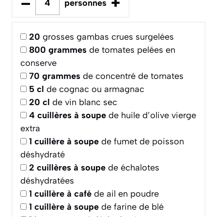
–
+
personnes
20
grosses gambas crues surgelées
800
grammes
de tomates pelées en
conserve
70
grammes
de concentré de tomates
5
cl
de cognac ou armagnac
20
cl
de vin blanc sec
4
cuillères à soupe
de huile d’olive vierge
extra
1
cuillère à soupe
de fumet de poisson
déshydraté
2
cuillères à soupe
de échalotes
déshydratées
1
cuillère à café
de ail en poudre
1
cuillère à soupe
de farine de blé