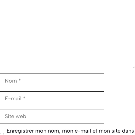
Nom
E-
mail
Site
web
Enregistrer mon nom, mon e-mail et mon site dans