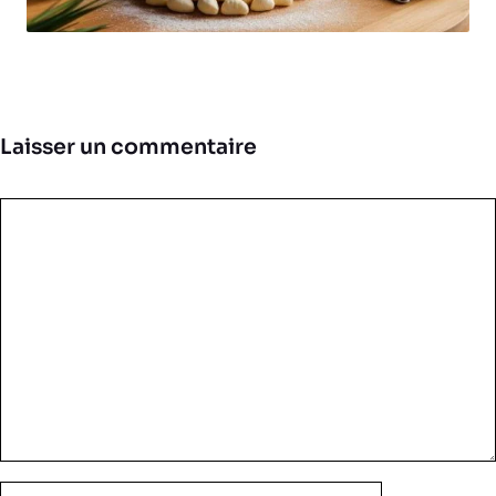
Laisser un commentaire
Commentaire
Nom