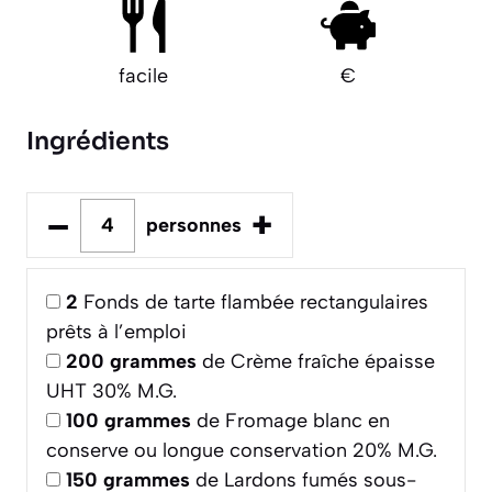
facile
€
Ingrédients
–
+
personnes
2
Fonds de tarte flambée rectangulaires
prêts à l’emploi
200
grammes
de Crème fraîche épaisse
UHT 30% M.G.
100
grammes
de Fromage blanc en
conserve ou longue conservation 20% M.G.
150
grammes
de Lardons fumés sous-