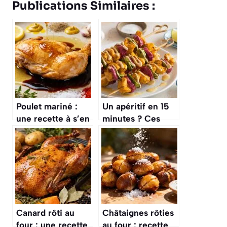
Publications Similaires :
Poulet mariné :
Un apéritif en 15
une recette à s’en
minutes ? Ces
lécher les doigts
mini-brochettes
de poulet mariné
au curry et au lait
de coco
Canard rôti au
Châtaignes rôties
four : une recette
au four : recette