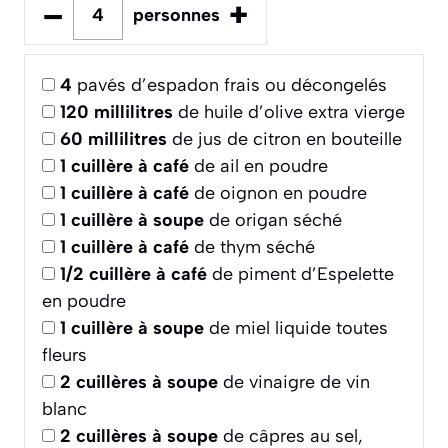
–
+
personnes
4
pavés d’espadon frais ou décongelés
120
millilitres
de huile d’olive extra vierge
60
millilitres
de jus de citron en bouteille
1
cuillère à café
de ail en poudre
1
cuillère à café
de oignon en poudre
1
cuillère à soupe
de origan séché
1
cuillère à café
de thym séché
1/2
cuillère à café
de piment d’Espelette
en poudre
1
cuillère à soupe
de miel liquide toutes
fleurs
2
cuillères à soupe
de vinaigre de vin
blanc
2
cuillères à soupe
de câpres au sel,