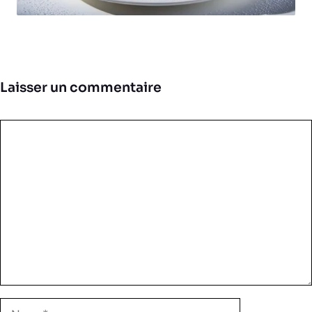
Laisser un commentaire
Commentaire
Nom