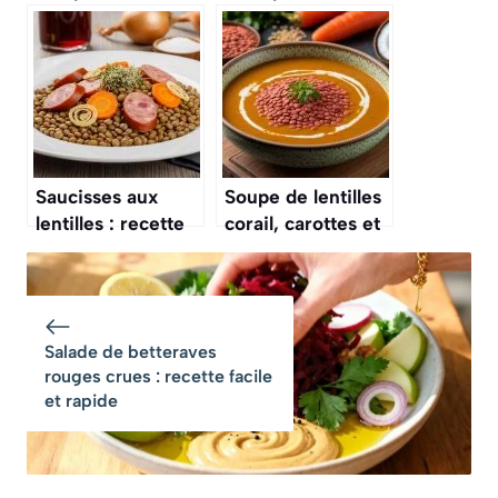
savoureuse et
recette
facile
savoureuse et
facile
Saucisses aux
Soupe de lentilles
lentilles : recette
corail, carottes et
traditionnelle
lait de coco :
facile et
recette
savoureuse
gourmande et
facile
Salade de betteraves
rouges crues : recette facile
et rapide