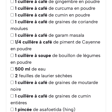
1
cuillère à café
de gingembre en poudre
1
cuillère à café
de curcuma en poudre
1
cuillère à café
de cumin en poudre
1
cuillère à café
de graines de coriandre
moulues
1
cuillère à café
de garam masala
1/4
cuillère à café
de piment de Cayenne
en poudre
1
cuillère à soupe
de bouillon de légumes
en poudre
500
ml
de eau
2
feuilles de laurier séchées
1
cuillère à café
de graines de moutarde
noire
1
cuillère à café
de graines de cumin
entières
1
pincée
de asafoetida (hing)