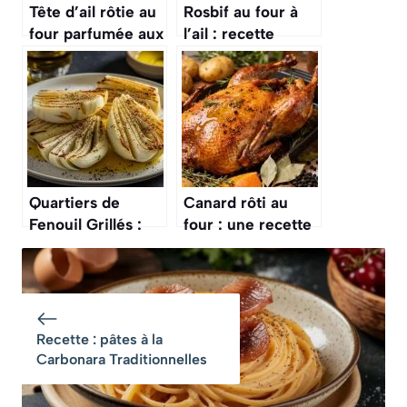
Tête d’ail rôtie au
Rosbif au four à
four parfumée aux
l’ail : recette
herbes : la recette
savoureuse et
simple et
facile
savoureuse
Quartiers de
Canard rôti au
Fenouil Grillés :
four : une recette
recette Facile et
savoureuse
Savoureuse
Recette : pâtes à la
Carbonara Traditionnelles