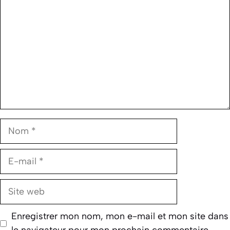
Nom
E-
mail
Site
web
Enregistrer mon nom, mon e-mail et mon site dans