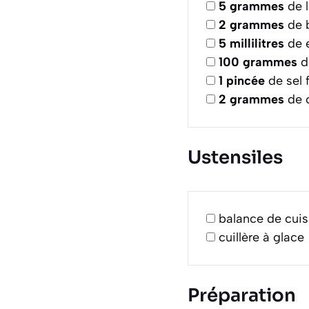
5
grammes
de l
2
grammes
de b
5
millilitres
de e
100
grammes
d
1
pincée
de sel f
2
grammes
de c
Ustensiles
balance de cuis
cuillère à glace
Préparation