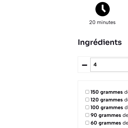
20 minutes
Ingrédients
–
150
grammes
de
120
grammes
de
100
grammes
d
90
grammes
de
60
grammes
de