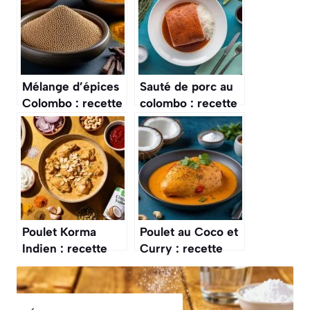
Mélange d’épices
Sauté de porc au
Colombo : recette
colombo : recette
parfumée
exotique inratable
authentique
Poulet Korma
Poulet au Coco et
Indien : recette
Curry : recette
Facile et
Facile et
Savoureuse
Savoureuse