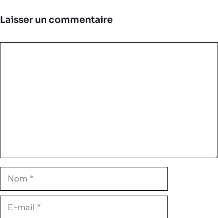
Laisser un commentaire
Commentaire
Nom
E-
mail