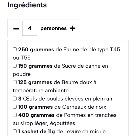
Ingrédients
–
+
personnes
250
grammes
de Farine de blé type T45
ou T55
150
grammes
de Sucre de canne en
poudre
125
grammes
de Beurre doux à
température ambiante
3
Œufs de poules élevées en plein air
100
grammes
de Cerneaux de noix
400
grammes
de Pommes en tranches
au sirop léger, égouttées
1
sachet de 11g
de Levure chimique