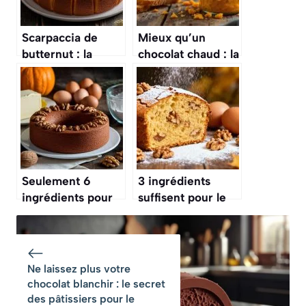
Scarpaccia de
Mieux qu’un
butternut : la
chocolat chaud : la
recette secrète
tartinade de
pour qu’elle soit
courge rôtie est le
dorée dehors et
réconfort ultime
moelleuse dedans
de novembre
Seulement 6
3 ingrédients
ingrédients pour
suffisent pour le
le cake aux noix le
cake aux noix le
plus moelleux de
plus gourmand
l’automne !
des goûters
d’automne
Ne laissez plus votre
chocolat blanchir : le secret
des pâtissiers pour le