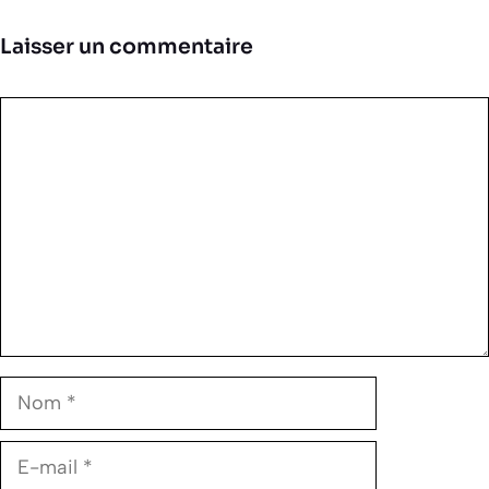
Laisser un commentaire
Commentaire
Nom
E-
mail