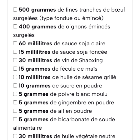
500
grammes
de fines tranches de bœuf
surgelées (type fondue ou émincé)
400
grammes
de oignons émincés
surgelés
60
millilitres
de sauce soja claire
15
millilitres
de sauce soja foncée
30
millilitres
de vin de Shaoxing
15
grammes
de fécule de maïs
10
millilitres
de huile de sésame grillé
10
grammes
de sucre en poudre
5
grammes
de poivre blanc moulu
5
grammes
de gingembre en poudre
5
grammes
de ail en poudre
5
grammes
de bicarbonate de soude
alimentaire
30
millilitres
de huile végétale neutre