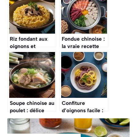
Riz fondant aux
Fondue chinoise :
oignons et
la vraie recette
champignons :
maison
comment le
préparer à la
perfection ?
Soupe chinoise au
Confiture
poulet : délice
d’oignons facile :
asiatique maison
recette
savoureuse