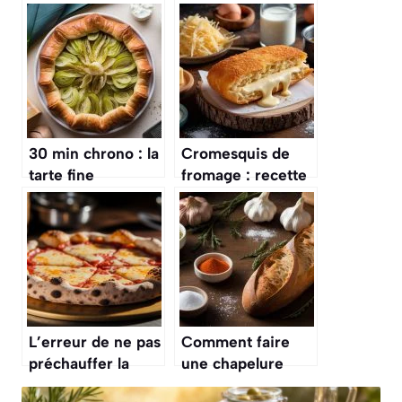
30 min chrono : la
Cromesquis de
tarte fine
fromage : recette
poireaux-
gourmande et
parmesan
croustillante
croustillante
idéale pour
l’automne
L’erreur de ne pas
Comment faire
préchauffer la
une chapelure
pierre à pizza, le
maison