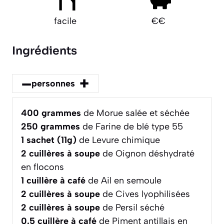
facile
€€
Ingrédients
–
+
personnes
400
grammes
de Morue salée et séchée
250
grammes
de Farine de blé type 55
1
sachet (11g)
de Levure chimique
2
cuillères à soupe
de Oignon déshydraté
en flocons
1
cuillère à café
de Ail en semoule
2
cuillères à soupe
de Cives lyophilisées
2
cuillères à soupe
de Persil séché
0.5
cuillère à café
de Piment antillais en