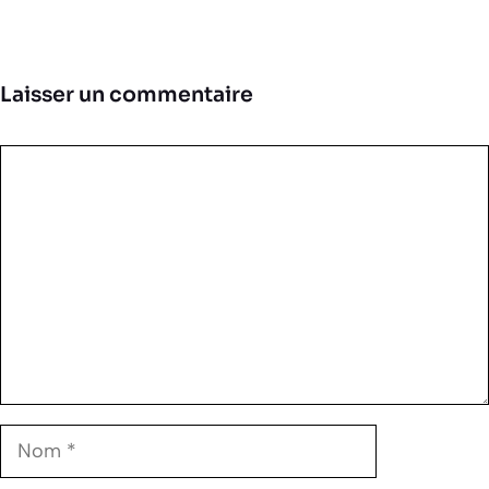
Laisser un commentaire
Commentaire
Nom