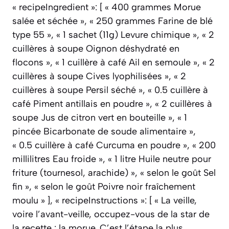
« recipeIngredient »: [ « 400 grammes Morue
salée et séchée », « 250 grammes Farine de blé
type 55 », « 1 sachet (11g) Levure chimique », « 2
cuillères à soupe Oignon déshydraté en
flocons », « 1 cuillère à café Ail en semoule », « 2
cuillères à soupe Cives lyophilisées », « 2
cuillères à soupe Persil séché », « 0.5 cuillère à
café Piment antillais en poudre », « 2 cuillères à
soupe Jus de citron vert en bouteille », « 1
pincée Bicarbonate de soude alimentaire »,
« 0.5 cuillère à café Curcuma en poudre », « 200
millilitres Eau froide », « 1 litre Huile neutre pour
friture (tournesol, arachide) », « selon le goût Sel
fin », « selon le goût Poivre noir fraîchement
moulu » ], « recipeInstructions »: [ « La veille,
voire l’avant-veille, occupez-vous de la star de
la recette : la morue. C’est l’étape la plus