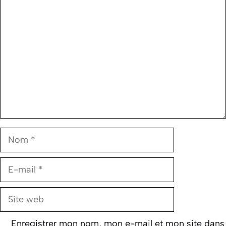
Commentaire
Nom
E-
mail
Site
web
Enregistrer mon nom, mon e-mail et mon site dans