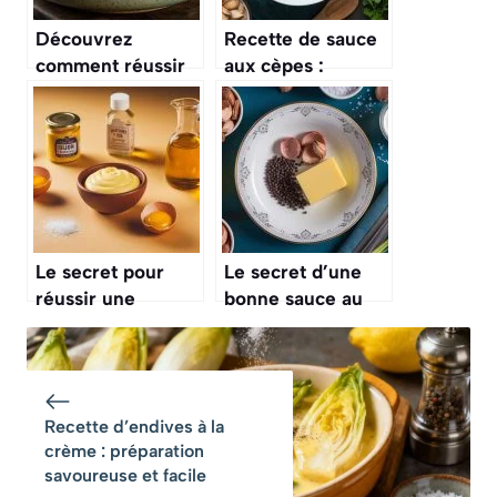
Découvrez
Recette de sauce
comment réussir
aux cèpes :
des pommes de
astuces et secrets
terre sautées
pour réussir
dorées et
fondantes à tous
les coups
Le secret pour
Le secret d’une
réussir une
bonne sauce au
mayonnaise à tous
poivre, c’est de
les coups, même
bien écraser les
avec des œufs qui
grains pour libérer
sortent du frigo
tous les arômes
Recette d’endives à la
crème : préparation
savoureuse et facile