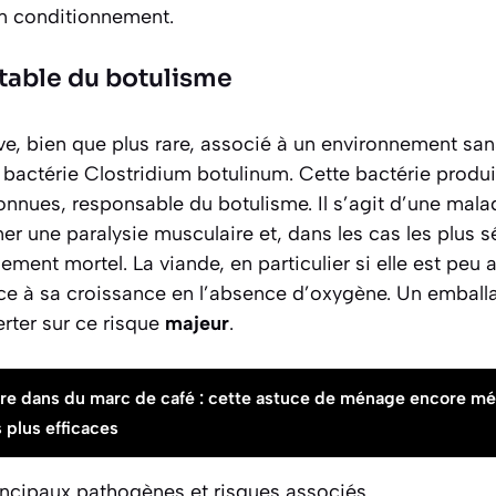
n conditionnement.
table du botulisme
ve, bien que plus rare, associé à un environnement san
 bactérie
Clostridium botulinum
. Cette bactérie produi
onnues, responsable du botulisme. Il s’agit d’une mal
ner une paralysie musculaire et, dans les cas les plus s
lement mortel. La viande, en particulier si elle est peu 
e à sa croissance en l’absence d’oxygène. Un emballa
erter sur ce risque
majeur
.
gre dans du marc de café : cette astuce de ménage encore m
 plus efficaces
ncipaux pathogènes et risques associés