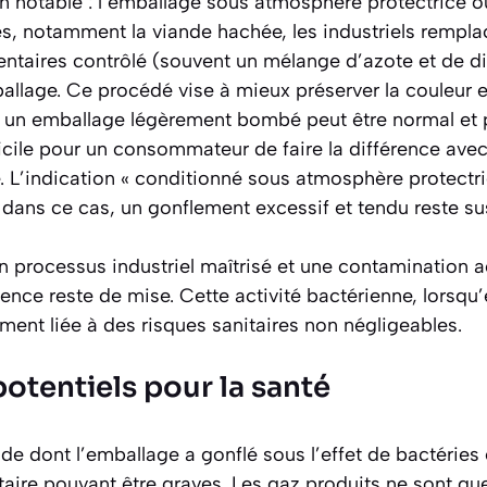
on notable : l’emballage sous atmosphère protectrice 
s, notamment la viande hachée, les industriels remplac
ntaires contrôlé (souvent un mélange d’azote et de d
ballage. Ce procédé vise à mieux préserver la couleur et
, un emballage légèrement bombé peut être normal et pr
ficile pour un consommateur de faire la différence av
. L’indication « conditionné sous atmosphère protectric
e dans ce cas, un gonflement
excessif et tendu
reste su
un processus industriel maîtrisé et une contamination 
dence reste de mise. Cette activité bactérienne, lorsqu’
ement liée à des risques sanitaires non négligeables.
otentiels pour la santé
 dont l’emballage a gonflé sous l’effet de bactéries
taire pouvant être graves. Les gaz produits ne sont que 