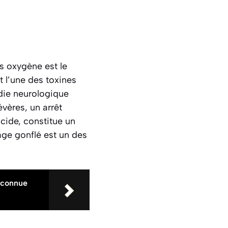
s oxygène est le
t l’une des toxines
adie neurologique
évères, un arrêt
acide, constitue un
ge gonflé est un des
éconnue