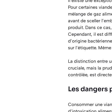
Il existe une excepti
Pour certaines viande
mélange de gaz alime
avant de sceller l’em
produit. Dans ce cas
Cependant, il est dif
d’origine bactérienne
sur l’étiquette. Mêm
La distinction entre 
cruciale, mais la pru
contrôlée, est direct
Les dangers p
Consommer une viande
d’intoxication alimen