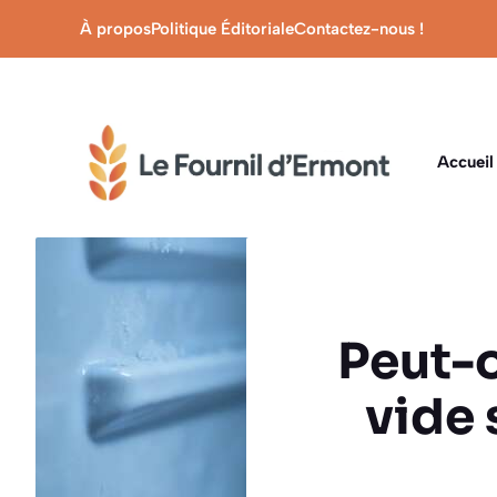
Aller
À propos
Politique Éditoriale
Contactez-nous !
au
contenu
Accueil
Peut-
vide 