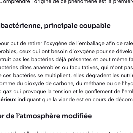
t. Comprendre l’origine de ce phénomène est la premièr
n bactérienne, principale coupable
our but de retirer l’oxygène de l’emballage afin de rale
robies, ceux qui ont besoin d’oxygène pour se dével
truit pas les bactéries déjà présentes et peut même fa
ctéries dites
anaérobies
ou
facultatives
, qui n’ont p
e ces bactéries se multiplient, elles dégradent les nutr
comme du dioxyde de carbone, du méthane ou de l’hyd
 gaz qui provoque la tension et le gonflement de l’emba
sérieux
indiquant que la viande est en cours de décom
ier de l’atmosphère modifiée