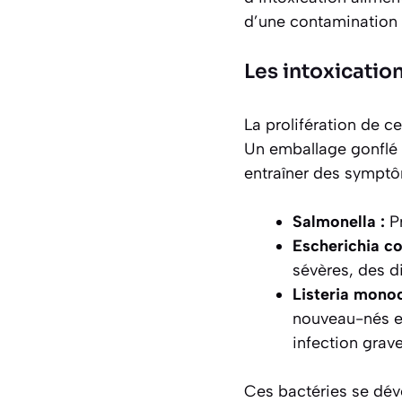
d’une contamination 
Les intoxicatio
La prolifération de c
Un emballage gonflé 
entraîner des symptô
Salmonella :
Pr
Escherichia col
sévères, des d
Listeria mono
nouveau-nés et
infection grave
Ces bactéries se dév