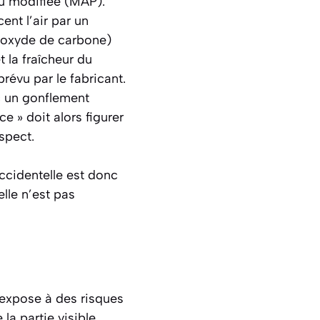
ou modifiée (MAP).
ent l’air par un
ioxyde de carbone)
 la fraîcheur du
évu par le fabricant.
ec un gonflement
e » doit alors figurer
spect.
accidentelle est donc
elle n’est pas
 expose à des risques
la partie visible