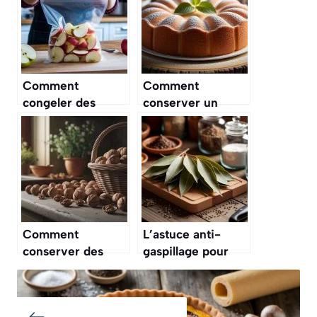
Comment
Comment
congeler des
conserver un
pommes pour les
gâteau moelleux
conserver plus
longtemps ?
longtemps ?
Comment
L’astuce anti-
conserver des
gaspillage pour
noix fraîches plus
utiliser la feuille
longtemps à la
de laurier dans
maison ?
vos plats et vos