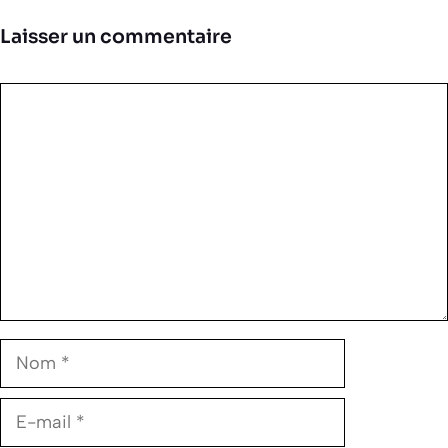
Laisser un commentaire
Commentaire
Nom
E-
mail