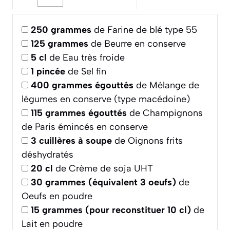
250
grammes
de Farine de blé type 55
125
grammes
de Beurre en conserve
5
cl
de Eau très froide
1
pincée
de Sel fin
400
grammes égouttés
de Mélange de
légumes en conserve (type macédoine)
115
grammes égouttés
de Champignons
de Paris émincés en conserve
3
cuillères à soupe
de Oignons frits
déshydratés
20
cl
de Crème de soja UHT
30
grammes (équivalent 3 oeufs)
de
Oeufs en poudre
15
grammes (pour reconstituer 10 cl)
de
Lait en poudre