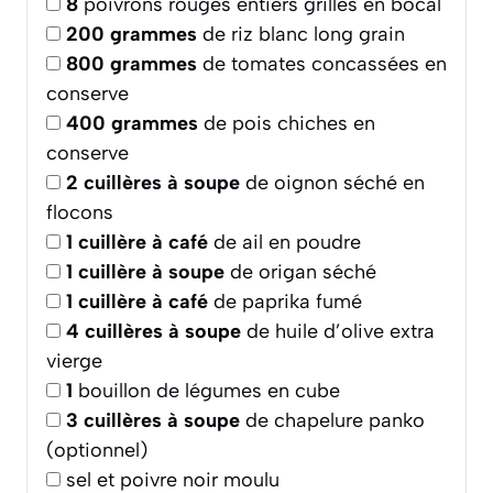
8
poivrons rouges entiers grillés en bocal
200
grammes
de riz blanc long grain
800
grammes
de tomates concassées en
conserve
400
grammes
de pois chiches en
conserve
2
cuillères à soupe
de oignon séché en
flocons
1
cuillère à café
de ail en poudre
1
cuillère à soupe
de origan séché
1
cuillère à café
de paprika fumé
4
cuillères à soupe
de huile d’olive extra
vierge
1
bouillon de légumes en cube
3
cuillères à soupe
de chapelure panko
(optionnel)
sel et poivre noir moulu