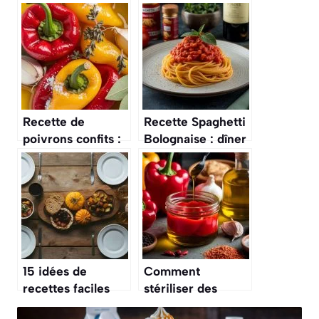
Recette de
Recette Spaghetti
poivrons confits :
Bolognaise : dîner
astuce gourmande
Savoureux et
Facile
15 idées de
Comment
recettes faciles
stériliser des
pour vos dîners
poivrons à l’huile