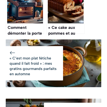
sont prêtes en 20
Sécurité ?
minutes
Comment
« Ce cake aux
démonter la porte
pommes et au
d’un four en toute
caramel au beurre
sécurité ?
salé, c’est le
goûter le plus
réconfortant de
« C’est mon plat fétiche
l’automne »
quand il fait froid » : mes
gratins gourmands parfaits
en automne