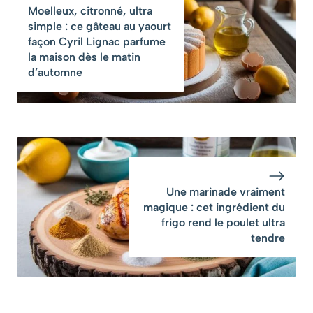
Moelleux, citronné, ultra
6 minutes à
que je la fais
simple : ce gâteau au yaourt
chaque fois »
chaque dimanche
façon Cyril Lignac parfume
d’automne »
la maison dès le matin
d’automne
Une marinade vraiment
magique : cet ingrédient du
frigo rend le poulet ultra
tendre