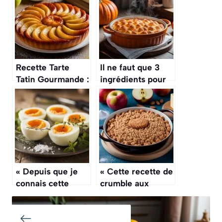
Recette Tarte
Il ne faut que 3
Tatin Gourmande :
ingrédients pour
un Dessert
réussir le gratin
Renversant
de potiron le plus
fondant d’octobre
« Depuis que je
« Cette recette de
connais cette
crumble aux
astuce pour cuire
pommes et
les œufs mollets,
spéculoos me vaut
ils sont parfaits en
tellement d’éloges