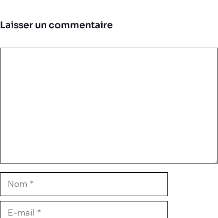
Laisser un commentaire
Commentaire
Nom
E-