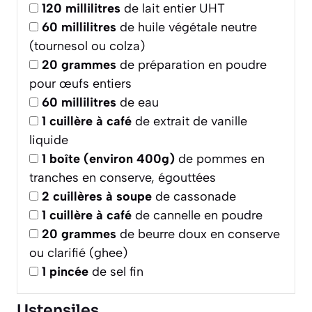
120
millilitres
de lait entier UHT
60
millilitres
de huile végétale neutre
(tournesol ou colza)
20
grammes
de préparation en poudre
pour œufs entiers
60
millilitres
de eau
1
cuillère à café
de extrait de vanille
liquide
1
boîte (environ 400g)
de pommes en
tranches en conserve, égouttées
2
cuillères à soupe
de cassonade
1
cuillère à café
de cannelle en poudre
20
grammes
de beurre doux en conserve
ou clarifié (ghee)
1
pincée
de sel fin
Ustensiles