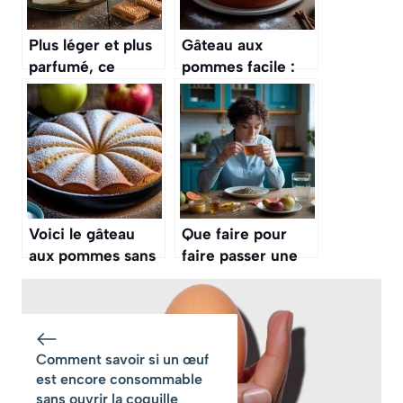
Plus léger et plus
Gâteau aux
parfumé, ce
pommes facile :
tiramisu aux
recette rapide et
poires et
savoureuse
spéculoos va vous
faire oublier la
version classique
au café
Voici le gâteau
Que faire pour
aux pommes sans
faire passer une
four qui séduit
cuite rapidement
tout le monde :
?
prêt en un rien de
temps à la poêle
Comment savoir si un œuf
est encore consommable
sans ouvrir la coquille