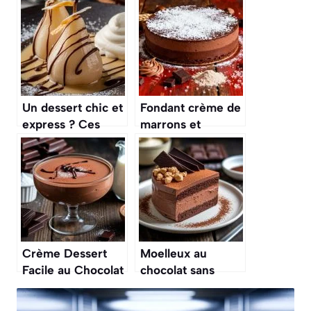
Un dessert chic et
Fondant crème de
express ? Ces
marrons et
poires Belle-
chocolat : la
Hélène revisitées
recette inratable
sont prêtes en 20
minutes
Crème Dessert
Moelleux au
Facile au Chocolat
chocolat sans
: recette
cuisson : un
Onctueuse et
dessert express