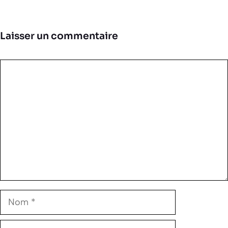
Laisser un commentaire
Commentaire
Nom
E-