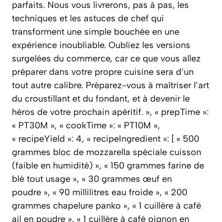
parfaits. Nous vous livrerons, pas à pas, les
techniques et les astuces de chef qui
transforment une simple bouchée en une
expérience inoubliable. Oubliez les versions
surgelées du commerce, car ce que vous allez
préparer dans votre propre cuisine sera d’un
tout autre calibre. Préparez-vous à maîtriser l’art
du croustillant et du fondant, et à devenir le
héros de votre prochain apéritif. », « prepTime »:
« PT30M », « cookTime »: « PT10M »,
« recipeYield »: 4, « recipeIngredient »: [ « 500
grammes bloc de mozzarella spéciale cuisson
(faible en humidité) », « 150 grammes farine de
blé tout usage », « 30 grammes œuf en
poudre », « 90 millilitres eau froide », « 200
grammes chapelure panko », « 1 cuillère à café
ail en poudre », « 1 cuillère à café oignon en