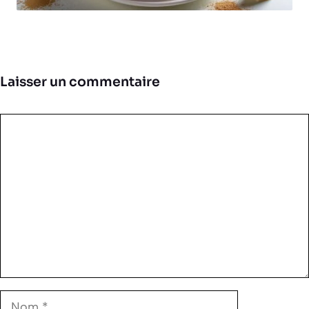
Laisser un commentaire
Commentaire
Nom