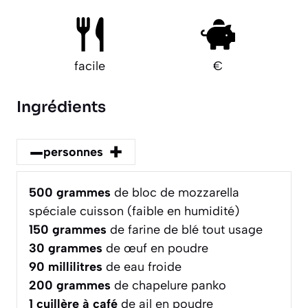
facile
€
Ingrédients
–
+
personnes
500
grammes
de bloc de mozzarella
spéciale cuisson (faible en humidité)
150
grammes
de farine de blé tout usage
30
grammes
de œuf en poudre
90
millilitres
de eau froide
200
grammes
de chapelure panko
1
cuillère à café
de ail en poudre