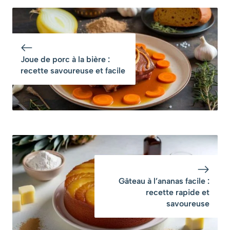
croustillant et
pesto rouge et à la
fondant
mozzarella, un
concentré de
saveurs italiennes
Joue de porc à la bière :
recette savoureuse et facile
Gâteau à l’ananas facile :
recette rapide et
savoureuse