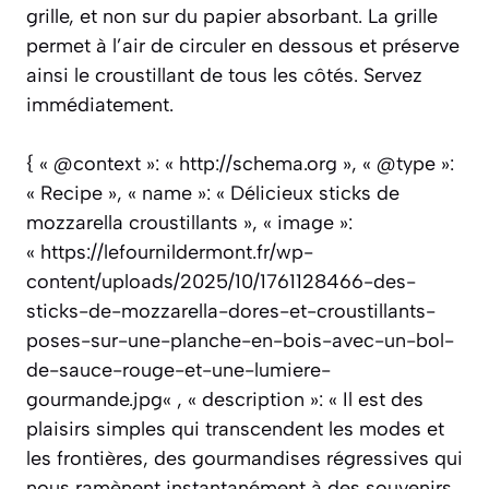
grille, et non sur du papier absorbant. La grille
permet à l’air de circuler en dessous et préserve
ainsi le croustillant de tous les côtés. Servez
immédiatement.
{ « @context »: « http://schema.org », « @type »:
« Recipe », « name »: « Délicieux sticks de
mozzarella croustillants », « image »:
« https://lefournildermont.fr/wp-
content/uploads/2025/10/1761128466-des-
sticks-de-mozzarella-dores-et-croustillants-
poses-sur-une-planche-en-bois-avec-un-bol-
de-sauce-rouge-et-une-lumiere-
gourmande.jpg« , « description »: « Il est des
plaisirs simples qui transcendent les modes et
les frontières, des gourmandises régressives qui
nous ramènent instantanément à des souvenirs