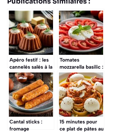
Publications Similaires :
Apéro festif : les
Tomates
cannelés salés à la
mozzarella basilic :
truite fumée et
La recette
mozzarella
classique facile à
réaliser chez vous
Cantal sticks :
15 minutes pour
fromage
ce plat de pâtes au