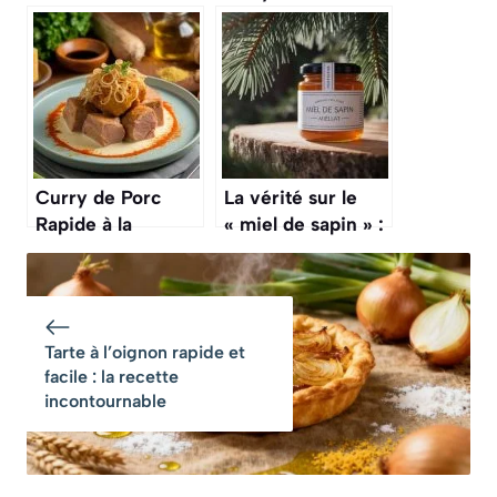
miel : recette
coco : recette
savoureuse
savoureuse
Curry de Porc
La vérité sur le
Rapide à la
« miel de sapin » :
Cocotte-Minute :
ce n’est pas du
recette
miel de fleurs,
Savoureuse
mais du miellat, et
c’est très différent
Tarte à l’oignon rapide et
facile : la recette
incontournable