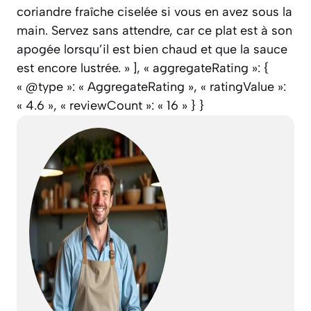
coriandre fraîche ciselée si vous en avez sous la
main. Servez sans attendre, car ce plat est à son
apogée lorsqu’il est bien chaud et que la sauce
est encore lustrée. » ], « aggregateRating »: {
« @type »: « AggregateRating », « ratingValue »:
« 4.6 », « reviewCount »: « 16 » } }