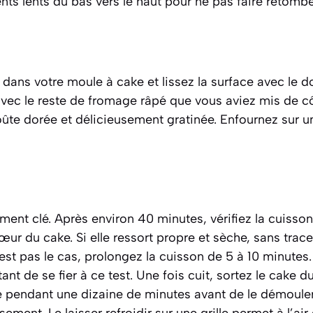
s lents du bas vers le haut pour ne pas faire retomber
 dans votre moule à cake et lissez la surface avec le do
vec le reste de fromage râpé que vous aviez mis de cô
ûte dorée et délicieusement gratinée. Enfournez sur un
ent clé. Après environ 40 minutes, vérifiez la cuisson
œur du cake. Si elle ressort propre et sèche, sans trace
n’est pas le cas, prolongez la cuisson de 5 à 10 minutes
tant de se fier à ce test. Une fois cuit, sortez le cake d
e pendant une dizaine de minutes avant de le démoule
sement. Le laisser refroidir sur une grille permet à l’air