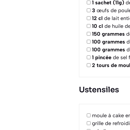
1
sachet (11g)
de
3
œufs de poules
12
cl
de lait ent
10
cl
de huile d
150
grammes
de
100
grammes
d
100
grammes
d
1
pincée
de sel f
2
tours de moul
Ustensiles
moule à cake en
grille de refroi