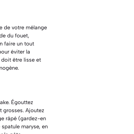
re de votre mélange
ide du fouet,
 faire un tout
our éviter la
doit être lisse et
omogène.
cake. Égouttez
t grosses. Ajoutez
age râpé (gardez-en
 spatule maryse, en