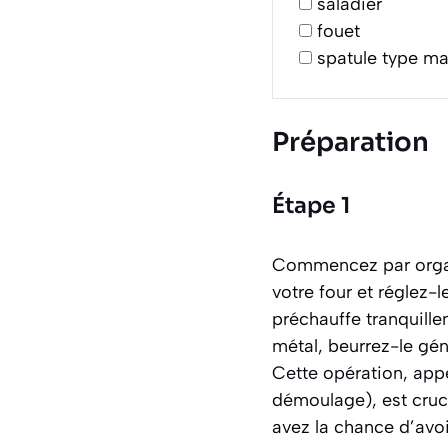
saladier
fouet
spatule type m
Préparation
Étape 1
Commencez par organis
votre four et réglez-
préchauffe tranquill
métal, beurrez-le gén
Cette opération, ap
démoulage)
, est cru
avez la chance d’avoi