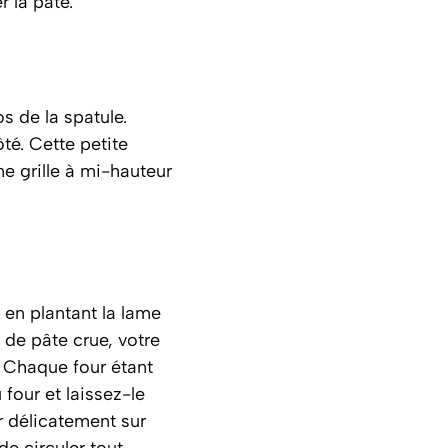
 la pâte.
s de la spatule.
té. Cette petite
e grille à mi-hauteur
 en plantant la lame
 de pâte crue, votre
. Chaque four étant
u four et laissez-le
r délicatement sur
 de circuler tout