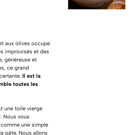
et aux olives occupe
ues improvisés et des
le, généreuse et
es, ce grand
ncertante.
Il est la
mble toutes les
t une toile vierge
r. Nous vous
as comme une simple
la pâte.
Nous allons