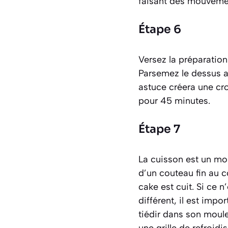
faisant des mouvement
Étape 6
Versez la préparation
Parsemez le dessus a
astuce créera une cro
pour 45 minutes.
Étape 7
La cuisson est un mom
d’un couteau fin au c
cake est cuit. Si ce 
différent, il est impor
tiédir dans son moul
une grille de refroidis