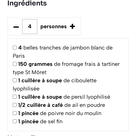
Ingrédients
–
+
personnes
4
belles tranches de jambon blanc de
Paris
150
grammes
de fromage frais à tartiner
type St Môret
1
cuillère à soupe
de ciboulette
lyophilisée
1
cuillère à soupe
de persil lyophilisé
1/2
cuillère à café
de ail en poudre
1
pincée
de poivre noir du moulin
1
pincée
de sel fin