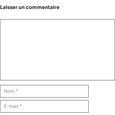
Laisser un commentaire
Commentaire
Nom
E-
mail