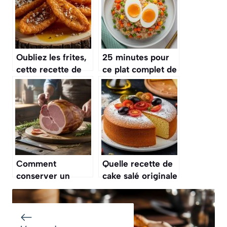
Oubliez les frites,
25 minutes pour
cette recette de
ce plat complet de
« chips » de peau
riz sauté au poulet
de poulet est
et aux légumes,
l’apéritif le plus
meilleur qu’au
croustillant du
restaurant
monde
Comment
Quelle recette de
conserver un
cake salé originale
jambon cru entier
pour un apéritif ?
sans os ?