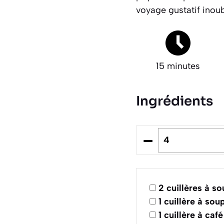
voyage gustatif inoub
15 minutes
Ingrédients
–
2
cuillères à s
1
cuillère à sou
1
cuillère à café