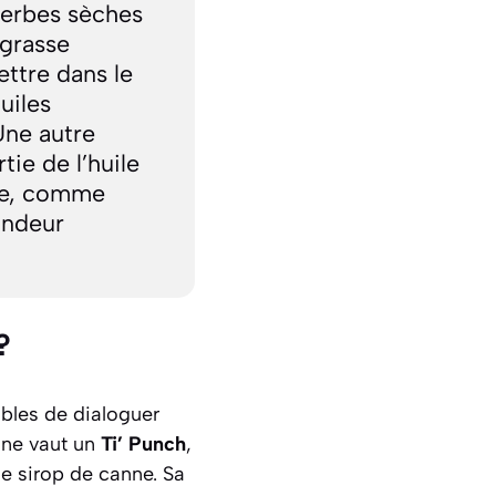
 herbes sèches
 grasse
ttre dans le
uiles
Une autre
tie de l’huile
tée, comme
ondeur
?
bles de dialoguer
 ne vaut un
Ti’ Punch
,
de sirop de canne. Sa