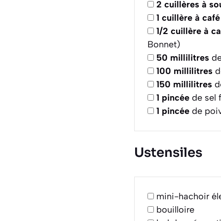
2
cuillères à s
1
cuillère à café
1/2
cuillère à c
Bonnet)
50
millilitres
de 
100
millilitres
de
150
millilitres
d
1
pincée
de sel f
1
pincée
de poiv
Ustensiles
mini-hachoir él
bouilloire