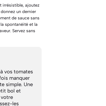
irrésistible, ajoutez
t donnez un dernier
èrement de sauce sans
la spontanéité et la
aveur. Servez sans
 à vos tomates
rfois manquer
te simple. Une
tit bol et
 votre
ssez-les