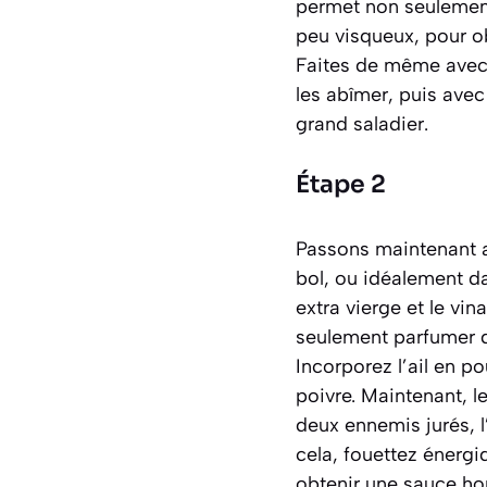
permet non seulement 
peu visqueux, pour ob
Faites de même avec 
les abîmer, puis avec
grand saladier.
Étape 2
Passons maintenant au
bol, ou idéalement da
extra vierge et le vi
seulement parfumer di
Incorporez l’ail en p
poivre. Maintenant, 
deux ennemis jurés, l’
cela, fouettez énerg
obtenir une sauce hom