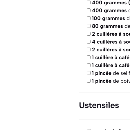
400
grammes (
400
grammes
d
100
grammes
d
80
grammes
de
2
cuillères à s
4
cuillères à s
2
cuillères à s
1
cuillère à café
1
cuillère à café
1
pincée
de sel f
1
pincée
de poiv
Ustensiles