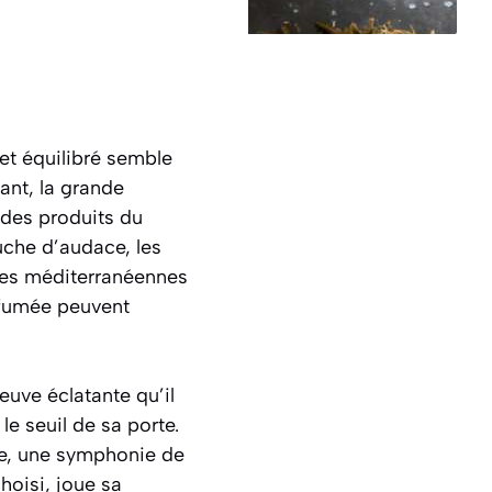
et équilibré semble
tant, la grande
 des produits du
ouche d’audace, les
res méditerranéennes
rfumée peuvent
euve éclatante qu’il
 le seuil de sa porte.
nte, une symphonie de
oisi, joue sa