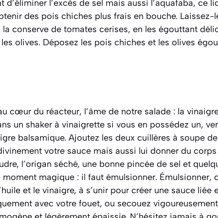
d’éliminer l’excès de sel mais aussi l’aquafaba, ce l
tenir des pois chiches plus frais en bouche. Laissez-l
la conserve de tomates cerises, en les égouttant dél
 les olives. Déposez les pois chiches et les olives égo
 cœur du réacteur, l’âme de notre salade : la vinaigre
ns un shaker à vinaigrette si vous en possédez un, vers
naigre balsamique. Ajoutez les deux cuillères à soupe d
vinement votre sauce mais aussi lui donner du corps et
oudre, l’origan séché, une bonne pincée de sel et quel
le moment magique : il faut émulsionner.
Émulsionner, c’
huile et le vinaigre, à s’unir pour créer une sauce liée
iquement avec votre fouet, ou secouez vigoureusement 
ogène et légèrement épaissie. N’hésitez jamais à goût