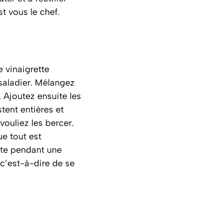
t vous le chef.
e vinaigrette
 saladier. Mélangez
 Ajoutez ensuite les
stent entières et
ouliez les bercer.
ue tout est
nte pendant une
c’est-à-dire de se