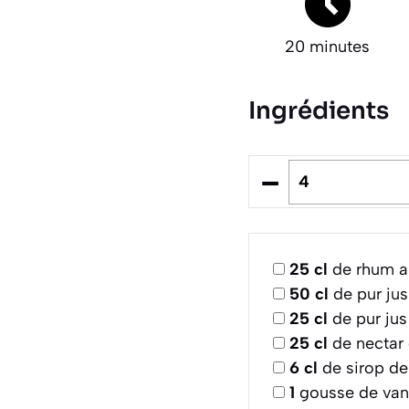
20 minutes
Ingrédients
–
25
cl
de rhum a
50
cl
de pur jus
25
cl
de pur jus
25
cl
de nectar 
6
cl
de sirop de
1
gousse de vani