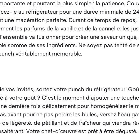
importante et pourtant la plus simple : la patience. Cou
lacez-le au réfrigérateur pour une durée minimale de 2
t une macération parfaite. Durant ce temps de repos, 
ement les parfums de la vanille et de la cannelle, les j
l’ensemble va fusionner pour créer une saveur unique, 
le somme de ses ingrédients. Ne soyez pas tenté de s
n punch véritablement mémorable.
 de vos invités, sortez votre punch du réfrigérateur. Go
cré à votre goût ? C’est le moment d’ajouter une touch
une dernière fois délicatement pour homogénéiser le
pas avant pour ne pas perdre les bulles, versez l’eau gaz
e légèreté, de pétillant et de fraîcheur qui viendra réve
saltérant. Votre chef-d’œuvre est prêt à être dégusté.