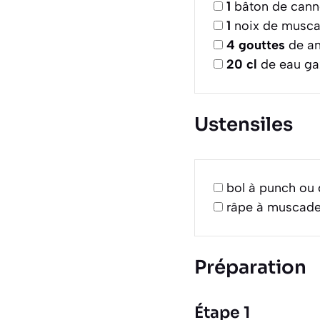
1
bâton de cann
1
noix de musca
4
gouttes
de an
20
cl
de eau gaz
Ustensiles
bol à punch ou 
râpe à muscade
Préparation
Étape 1