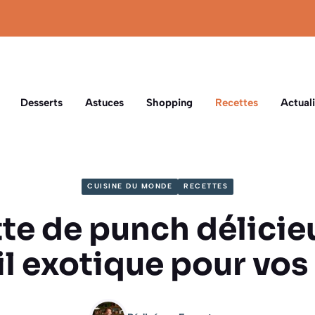
Desserts
Astuces
Shopping
Recettes
Actuali
CUISINE DU MONDE
RECETTES
te de punch délicieu
l exotique pour vos