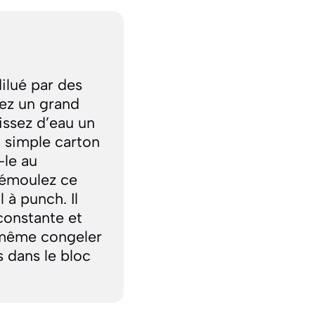
ilué par des
rez un grand
lissez d’eau un
 simple carton
-le au
démoulez ce
 à punch. Il
constante et
 même congeler
 dans le bloc