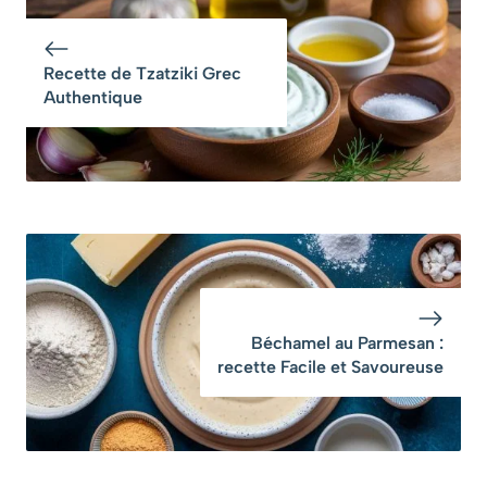
leurs vitamines et
tellement d’éloges
leur croquant
que je la fais
chaque dimanche
Recette de Tzatziki Grec
d’automne »
Authentique
Béchamel au Parmesan :
recette Facile et Savoureuse