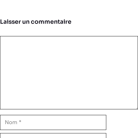
Laisser un commentaire
Commentaire
Nom
E-