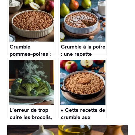
Crumble
Crumble à la poire
pommes-poires :
: une recette
recette facile et
gourmande et
savoureuse
facile
L’erreur de trop
« Cette recette de
cuire les brocolis,
crumble aux
ce qui leur fait
pommes et
perdre toutes
spéculoos me vaut