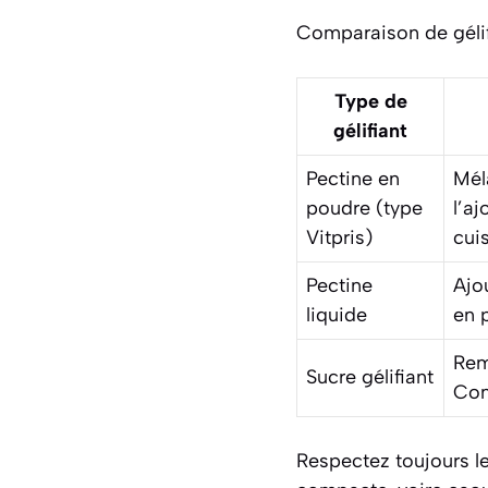
Comparaison de gélif
Type de
gélifiant
Pectine en
Mél
poudre (type
l’a
Vitpris)
cui
Pectine
Ajo
liquide
en 
Rem
Sucre gélifiant
Cont
Respectez toujours le