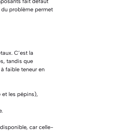
omposants fait défaut
rce du problème permet
étaux.
C’est la
es, tandis que
à faible teneur en
et les pépins),
e.
disponible, car celle-