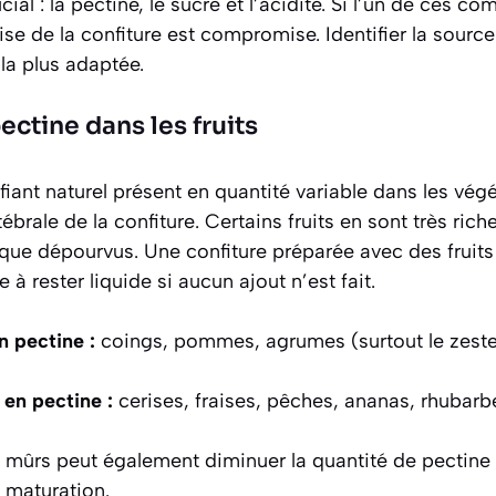
cial : la pectine, le sucre et l’acidité. Si l’un de ces c
rise de la confiture est compromise. Identifier la sou
 la plus adaptée.
ctine dans les fruits
ifiant naturel présent en quantité variable dans les vég
ébrale de la confiture
. Certains fruits en sont très rich
que dépourvus. Une confiture préparée avec des fruits 
à rester liquide si aucun ajout n’est fait.
n pectine :
coings, pommes, agrumes (surtout le zeste 
 en pectine :
cerises, fraises, pêches, ananas, rhubarb
rès mûrs peut également diminuer la quantité de pectine 
 maturation.