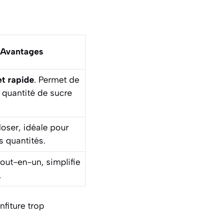
Avantages
et rapide
. Permet de
a quantité de sucre
doser
, idéale pour
s quantités.
tout-en-un, simplifie
.
fiture trop