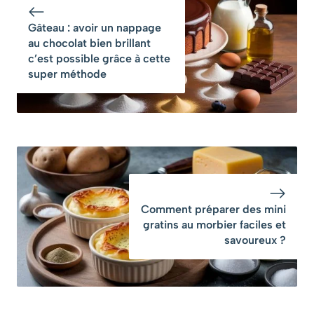
express qui met
maintenant pour
tout le monde
un maximum de
Gâteau : avoir un nappage
d’accord
goût
au chocolat bien brillant
c’est possible grâce à cette
super méthode
Comment préparer des mini
gratins au morbier faciles et
savoureux ?