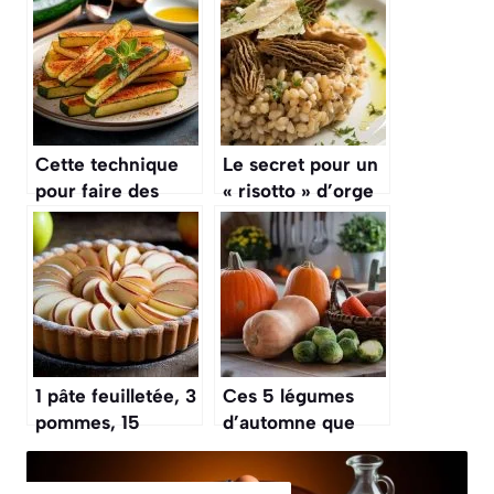
Cette technique
Le secret pour un
pour faire des
« risotto » d’orge
« frites » de
perlé, une
courgettes panées
alternative saine
au four est une
et originale au riz
alternative saine
classique
1 pâte feuilletée, 3
Ces 5 légumes
pommes, 15
d’automne que
minutes : le
vous devriez
goûter d’automne
cuisiner dès