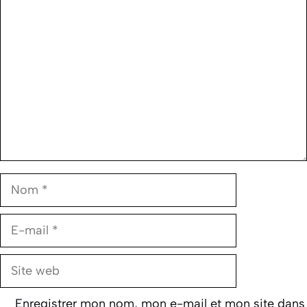
Commentaire
Nom
E-
mail
Site
web
Enregistrer mon nom, mon e-mail et mon site dans