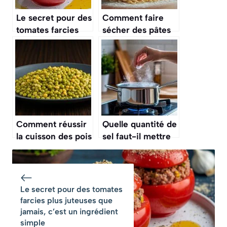
Le secret pour des
Comment faire
tomates farcies
sécher des pâtes
plus juteuses que
fraîches maison
jamais, c’est un
sans machine ?
ingrédient simple
Comment réussir
Quelle quantité de
la cuisson des pois
sel faut-il mettre
cassés ?
dans l’eau des
pâtes ?
Le secret pour des tomates
farcies plus juteuses que
jamais, c’est un ingrédient
simple