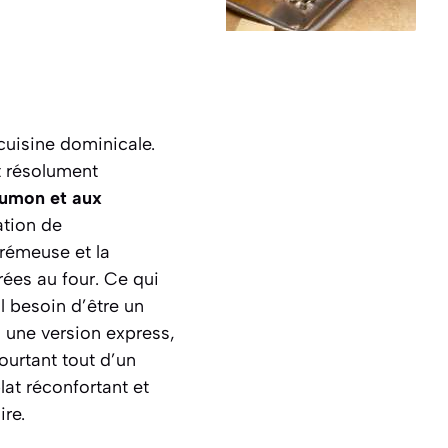
cuisine dominicale.
et résolument
aumon et aux
ation de
crémeuse et la
rées au four.
Ce qui
l besoin d’être un
 une version express,
ourtant tout d’un
at réconfortant et
ire.