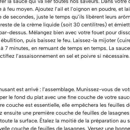
er la sauce qui va lier toutes nos saveurs. Dans votre c
ve à feu moyen. Ajoutez l’ail et l’oignon en poudre, et la
 de secondes, juste le temps qu’ils libèrent leurs arôm
reste de la crème liquide (soit 30 centilitres) et émiet
par-dessus. Mélangez bien avec votre fouet pour disso
ébullition, puis baissez le feu. Laissez-la
mijoter
(cuir
 à 7 minutes, en remuant de temps en temps. La sauce
ctifiez l’assaisonnement en sel et poivre si nécessaire.
sant est arrivé : l’assemblage. Munissez-vous de votre
 le fond du plat avec une fine couche de votre sauc
e couche est essentielle, elle empêchera les feuilles d
z ensuite une première couche de feuilles de lasagnes
 toute la surface. Étalez la moitié de la préparation a
elle couche de feuilles de lasagnes. Versez une bonne