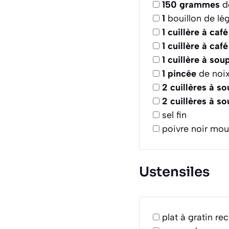
150
grammes
de
1
bouillon de l
1
cuillère à café
1
cuillère à café
1
cuillère à sou
1
pincée
de noi
2
cuillères à s
2
cuillères à s
sel fin
poivre noir mou
Ustensiles
plat à gratin re