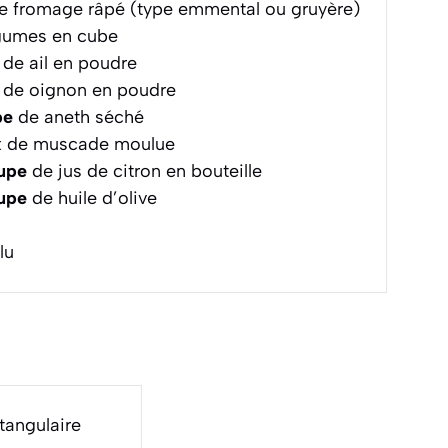
 fromage râpé (type emmental ou gruyère)
égumes en cube
de ail en poudre
de oignon en poudre
pe
de aneth séché
x de muscade moulue
oupe
de jus de citron en bouteille
oupe
de huile d’olive
lu
ctangulaire