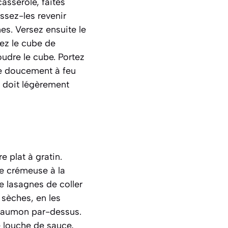
asserole, faites
issez-les revenir
es. Versez ensuite le
tez le cube de
udre le cube. Portez
e doucement à feu
 doit légèrement
 plat à gratin.
e crémeuse à la
e lasagnes de coller
 sèches, en les
u saumon par-dessus.
 louche de sauce,