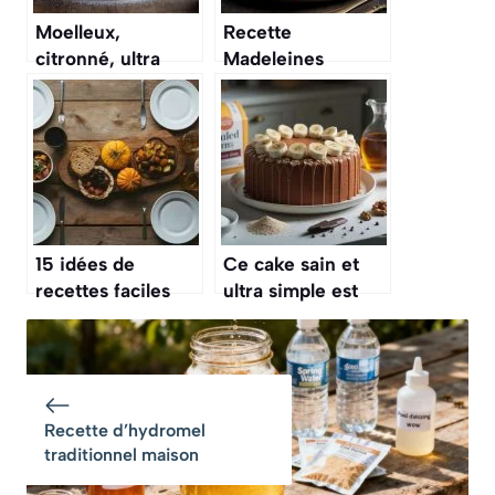
Moelleux,
Recette
citronné, ultra
Madeleines
simple : ce gâteau
Moelleuses au
au yaourt façon
Beurre
Cyril Lignac
parfume la maison
dès le matin
d’automne
15 idées de
Ce cake sain et
recettes faciles
ultra simple est
pour vos dîners
validé pour le
d’octobre
petit-déjeuner par
une diététicienne
(et il détrône
largement le
Recette d’hydromel
gâteau au yaourt)
traditionnel maison