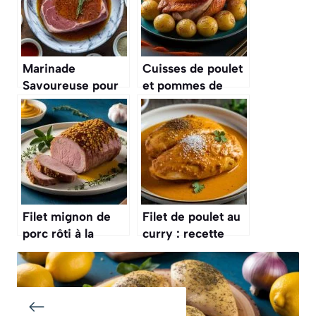
Marinade
Cuisses de poulet
Savoureuse pour
et pommes de
Filet Mignon de
terre au Airfryer :
Porc
recette
savoureuse et
rapide
Filet mignon de
Filet de poulet au
porc rôti à la
curry : recette
moutarde à
facile et rapide
l’ancienne : une
recette
savoureuse