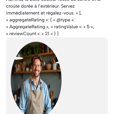
croûte dorée à l’extérieur. Servez
immédiatement et régalez-vous. » ],
« aggregateRating »: { « @type »:
« AggregateRating », « ratingValue »: « 5 »,
« reviewCount »: « 21 » } }