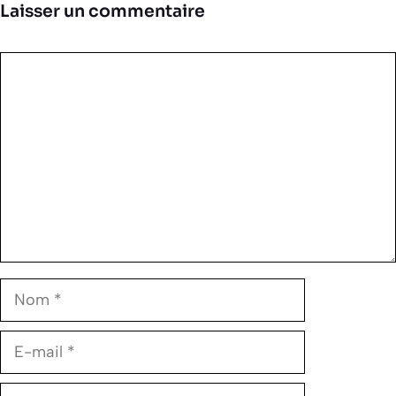
Laisser un commentaire
Commentaire
Nom
E-
mail
Site